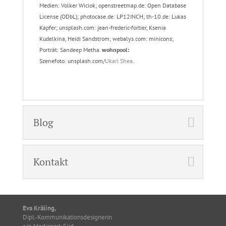
Medien: Volker Wiciok; openstreetmap.de: Open Database
License (ODbL); photocase.de: LP12INCH; th-10.de: Lukas
Kapfer; unsplash.com: jean-frederic-fortier, Ksenia
Kudelkina, Heidi Sandstrom; webalys.com: minicons;
Porträt: Sandeep Metha.
wohnpool:
Szenefoto: unsplash.com/
Ukari Shea
.
Blog
Kontakt
Eva Kräling,
Dipl.-Kommunikationsdesignerin