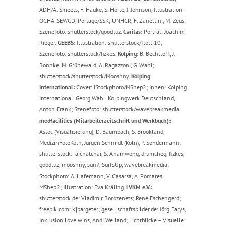
ADH/A. Smeets, F. Hauke, S. Hörle, J. Johnson, Illustration-
OCHA-SEWGD, Portage/SSK; UNHCR, F. Zanettini, M. Zeus;
Szenefoto: shutterstock/goodluz.
Caritas:
Porträt: Joachim
Rieger.
GEEBS:
Illustration: shutterstock/ftotti10;
Szenefoto: shutterstock/fizkes.
Kolping:
B. Bechtloff, J.
Bonnke, M. Grünewald, A. Ragazzoni, G. Wahl;
shutterstock/shutterstock/Mooshny.
Kolping
International:
Cover: iStockphoto/MShep2; Innen: Kolping
International, Georg Wahl, Kolpingwerk Deutschland,
Anton Frank; Szenefoto: shutterstock/wavebreakmedia.
medfacilities (Mitarbeiterzeitschrift und Werkbuch):
Astoc (Visualisierung), D. Baumbach, S. Brookland,
MedizinFotoKöln, Jürgen Schmidt (Köln), P. Sondermann;
shutterstock: aichatchai, S. Anamwong, drumcheg, fizkes,
goodluz, mooshny, sun7, SurfsUp, wavebreakmedia;
Stockphoto: A. Hafemann, V. Casarsa, A. Pomares,
MShep2; Illustration: Eva Kräling.
LVKM e.V.:
shutterstock.de: Vladimir Borozenets; René Eschengerd;
freepik.com: Kjpargeter; gesellschaftsbilder.de: Jörg Farys,
Inklusion Love wins, Andi Weiland; Lichtblicke – Visuelle