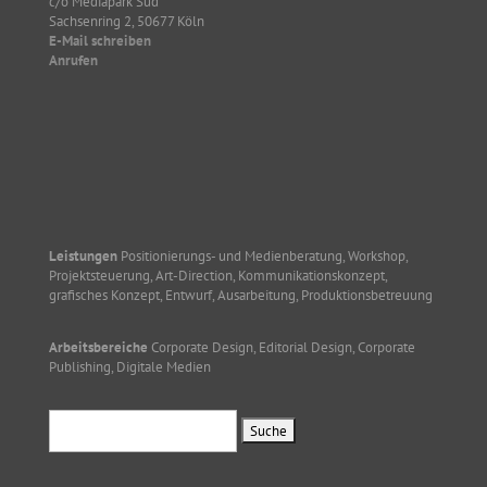
c/o Mediapark Süd
Sachsenring 2, 50677 Köln
E-Mail schreiben
Anrufen
Leistungen
Positionierungs- und Medienberatung, Workshop,
Projektsteuerung, Art-Direction, Kommunikationskonzept,
grafisches Konzept, Entwurf, Ausarbeitung, Produktionsbetreuung
Arbeitsbereiche
Corporate Design, Editorial Design, Corporate
Publishing, Digitale Medien
Suchen
nach: