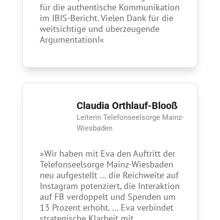
für die authen­tische Kommuni­ka­tion
im IBIS-Bericht. Vielen Dank für die
weit­sichtige und über­­zeugende
Argumen­tation!«
Claudia Orthlauf-Blooß
Leiterin Telefon­seelsorge Mainz-
Wies­baden
»Wir haben mit Eva den Auftritt der
Telefon­seelsorge Mainz-Wies­baden
neu auf­gestellt … die Reich­­weite auf
Insta­gram potenziert, die Inter­aktion
auf FB verdoppelt und Spenden um
13 Prozent erhöht. …
Eva verbindet
strategische Klarheit mit