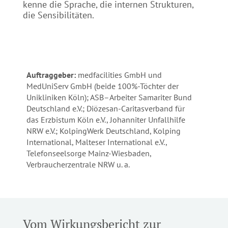
kenne die Sprache, die internen Strukturen,
die Sensibilitäten.
Auftraggeber:
medfacilities GmbH und
MedUniServ GmbH (beide 100%-Töchter der
Unikliniken Köln); ASB–Arbeiter Samariter Bund
Deutschland e.V.; Diözesan-Caritasverband für
das Erzbistum Köln e.V., Johanniter Unfallhilfe
NRW e.V.; KolpingWerk Deutschland, Kolping
International, Malteser International e.V.,
Telefonseelsorge Mainz-Wiesbaden,
Verbraucherzentrale NRW
u. a.
Vom Wirkungsbericht zur