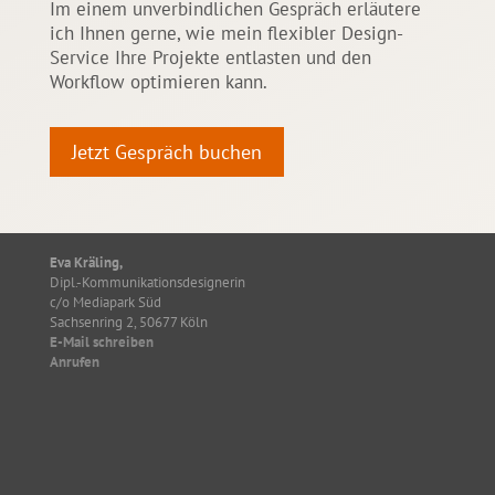
Im einem unverbindlichen Gespräch erläutere
ich Ihnen gerne, wie mein flexibler Design-
Service Ihre Projekte entlasten und den
Workflow optimieren kann.
Jetzt Gespräch buchen
Eva Kräling,
Dipl.-Kommunikationsdesignerin
c/o Mediapark Süd
Sachsenring 2, 50677 Köln
E-Mail schreiben
Anrufen