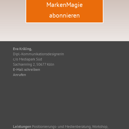
MarkenMagie
abonnieren
Eva Kräling,
Dipl.-Kommunikationsdesignerin
c/o Mediapark Süd
Sachsenring 2, 50677 Köln
E-Mail schreiben
Anrufen
Leistungen
Positionierungs- und Medienberatung, Workshop,