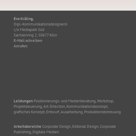
Eva Kräling,
Dipl.-Kommunikationsdesignerin
c/o Mediapark Süd
Sachsenring 2, 50677 Köln
E-Mail schreiben
Anrufen
Leistungen
Positionierungs- und Medienberatung, Workshop,
Projektsteuerung, Art-Direction, Kommunikationskonzept,
grafisches Konzept, Entwurf, Ausarbeitung, Produktionsbetreuung
Arbeitsbereiche
Corporate Design, Editorial Design, Corporate
Publishing, Digitale Medien