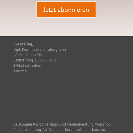
Jetzt abonnieren
Eva Kräling,
Dipl.-Kommunikationsdesignerin
c/o Mediapark Süd
Sachsenring 2, 50677 Köln
E-Mail schreiben
Anrufen
Leistungen
Positionierungs- und Medienberatung, Workshop,
Projektsteuerung, Art-Direction, Kommunikationskonzept,